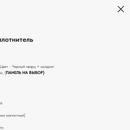
плотнитель
Цвет - Черный кварц + молдинг
м. (
ПАНЕЛЬ НА ВЫБОР)
ый
 них магнитный)
ти