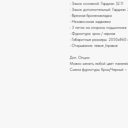
• Замок основной: Гардиан 32.11
• Замок дополнительный: Гардиан 
• Врезная броненакладка
• Независимая задвижка
• 3 петли на опорном подшипнике
• Фурнитура: хром / черная
• Габаритные размеры: 2050x860
• Открывание: левое /правое
Доп. Опции:
Можно менять любой цвет панелей
Смена фурнитуры Хром/Черный – 