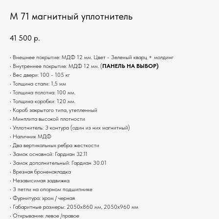
М 71 магнитный уплотнитель
41 500
р.
• Внешнее покрытие: МДФ 12 мм. Цвет - Зеленый кварц + молдинг
• Внутреннее покрытие: МДФ 12 мм. (
ПАНЕЛЬ НА ВЫБОР)
• Вес двери: 100 - 105 кг
• Толщина стали: 1,5 мм
• Толщина полотна: 100 мм.
• Толщина коробки: 120 мм.
• Короб закрытого типа, утепленный
• Минплита высокой плотности
• Уплотнитель: 3 контура (один из них магнитный)
• Наличник МДФ
• Два вертикальных ребра жесткости
• Замок основной: Гардиан 32.11
• Замок дополнительный: Гардиан 30.01
• Врезная броненакладка
• Независимая задвижка
• 3 петли на опорном подшипнике
• Фурнитура: хром / черная
• Габаритные размеры: 2050x860 мм, 2050x960 мм
• Открывание: левое /правое